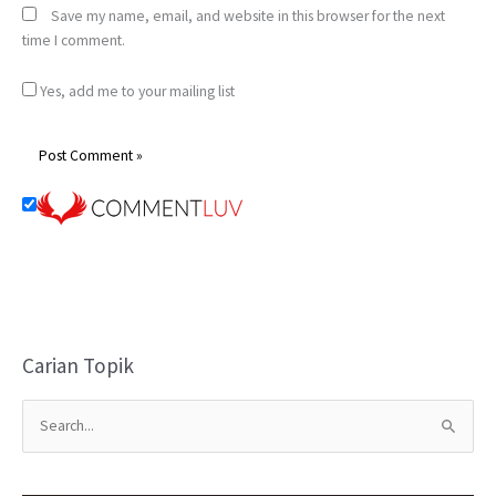
Save my name, email, and website in this browser for the next
time I comment.
Yes, add me to your mailing list
Carian Topik
S
e
a