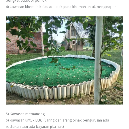
bengkel outdoor pon ok
4) kawasan khemah kalau ada nak guna khemah untuk penginapan.
5) Kawasan memancing.
6) Kawasan untuk BBQ (Jaring dan arang pihak pengurusan ada
sediakan tapi ada bayaran jika nak)