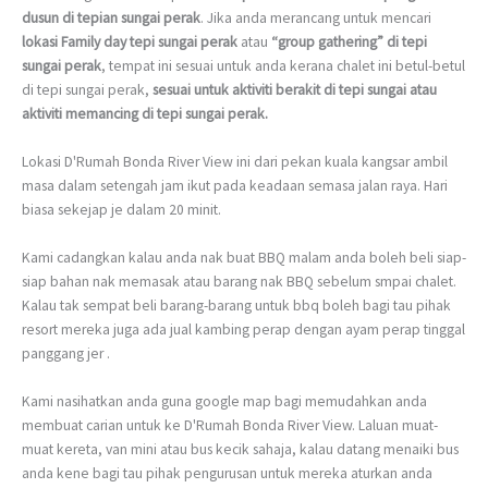
dusun di tepian sungai perak
. Jika anda merancang untuk mencari
lokasi Family day tepi sungai perak
atau
“group gathering” di tepi
sungai perak
, tempat ini sesuai untuk anda kerana chalet ini betul-betul
di tepi sungai perak,
sesuai untuk aktiviti berakit di tepi sungai
atau
aktiviti memancing di tepi sungai perak.
Lokasi D'Rumah Bonda River View ini dari pekan kuala kangsar ambil
masa dalam setengah jam ikut pada keadaan semasa jalan raya. Hari
biasa sekejap je dalam 20 minit.
Kami cadangkan kalau anda nak buat BBQ malam anda boleh beli siap-
siap bahan nak memasak atau barang nak BBQ sebelum smpai chalet.
Kalau tak sempat beli barang-barang untuk bbq boleh bagi tau pihak
resort mereka juga ada jual kambing perap dengan ayam perap tinggal
panggang jer .
Kami nasihatkan anda guna google map bagi memudahkan anda
membuat carian untuk ke D'Rumah Bonda River View. Laluan muat-
muat kereta, van mini atau bus kecik sahaja, kalau datang menaiki bus
anda kene bagi tau pihak pengurusan untuk mereka aturkan anda