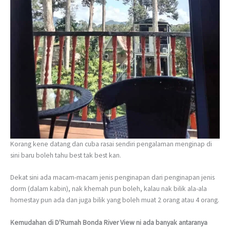
Korang kene datang dan cuba rasai sendiri pengalaman menginap di
sini baru boleh tahu best tak best kan.
Dekat sini ada macam-macam jenis penginapan dari penginapan jenis
dorm (dalam kabin), nak khemah pun boleh, kalau nak bilik ala-ala
homestay pun ada dan juga bilik yang boleh muat 2 orang atau 4 orang.
Kemudahan di D'Rumah Bonda River View ni ada banyak antaranya