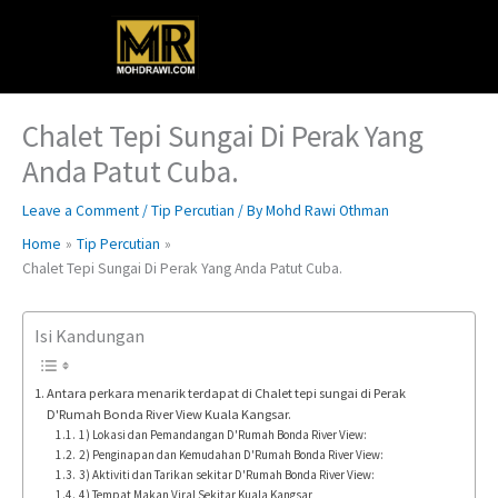
Skip
Main
to
content
Menu
Chalet Tepi Sungai Di Perak Yang
Anda Patut Cuba.
Leave a Comment
/
Tip Percutian
/ By
Mohd Rawi Othman
Home
Tip Percutian
Chalet Tepi Sungai Di Perak Yang Anda Patut Cuba.
Isi Kandungan
Antara perkara menarik terdapat di Chalet tepi sungai di Perak
D'Rumah Bonda River View Kuala Kangsar.
1) Lokasi dan Pemandangan D'Rumah Bonda River View:
2) Penginapan dan Kemudahan D'Rumah Bonda River View:
3) Aktiviti dan Tarikan sekitar D'Rumah Bonda River View:
4) Tempat Makan Viral Sekitar Kuala Kangsar