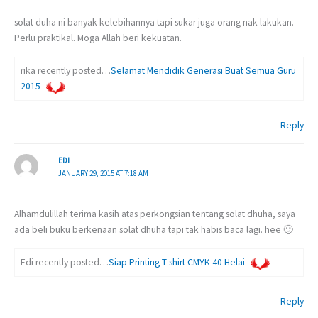
solat duha ni banyak kelebihannya tapi sukar juga orang nak lakukan.
Perlu praktikal. Moga Allah beri kekuatan.
rika recently posted…
Selamat Mendidik Generasi Buat Semua Guru
2015
Reply
EDI
JANUARY 29, 2015 AT 7:18 AM
Alhamdulillah terima kasih atas perkongsian tentang solat dhuha, saya
ada beli buku berkenaan solat dhuha tapi tak habis baca lagi. hee 🙂
Edi recently posted…
Siap Printing T-shirt CMYK 40 Helai
Reply