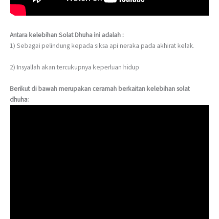
Antara kelebihan Solat Dhuha ini adalah :
1) Sebagai pelindung kepada siksa api neraka pada akhirat kelak.
2) Insyallah akan tercukupnya keperluan hidup
Berikut di bawah merupakan ceramah berkaitan kelebihan solat
dhuha: