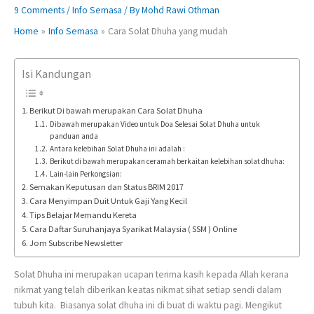
9 Comments
/
Info Semasa
/ By
Mohd Rawi Othman
Home
Info Semasa
Cara Solat Dhuha yang mudah
Isi Kandungan
Berikut Di bawah merupakan Cara Solat Dhuha
Dibawah merupakan Video untuk Doa Selesai Solat Dhuha untuk
panduan anda
Antara kelebihan Solat Dhuha ini adalah :
Berikut di bawah merupakan ceramah berkaitan kelebihan solat dhuha:
Lain-lain Perkongsian:
Semakan Keputusan dan Status BRIM 2017
Cara Menyimpan Duit Untuk Gaji Yang Kecil
Tips Belajar Memandu Kereta
Cara Daftar Suruhanjaya Syarikat Malaysia ( SSM ) Online
Jom Subscribe Newsletter
Solat Dhuha ini merupakan ucapan terima kasih kepada Allah kerana
nikmat yang telah diberikan keatas nikmat sihat setiap sendi dalam
tubuh kita. Biasanya solat dhuha ini di buat di waktu pagi. Mengikut