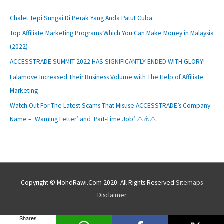
Chalet Tepi Sungai Di Perak Yang Anda Patut Cuba.
Top Affiliate Marketing Programs Which You Can Make Money in Malaysia
(2022)
ACCESSTRADE SUMMIT 2022 HAS SIGNIFICANTLY ENDED WITH GLORY!
Lalamove Increased Their Business Volume with The Help of Affiliate
Marketing
Watch Out For The Latest Scams That Misuse ACCESSTRADE’s Company
Name – ‘Warning Letter’ and ‘Part-Time Job’ ⚠️⚠️⚠️
Copyright © MohdRawi.Com 2020. All Rights Reserved
Sitemaps
Disclaimer
Shares