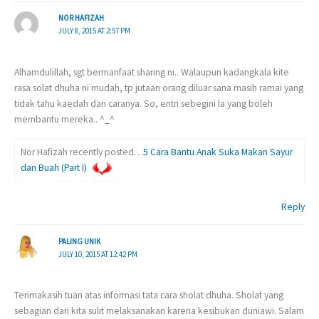
NOR HAFIZAH
JULY 8, 2015 AT 2:57 PM
Alhamdulillah, sgt bermanfaat sharing ni.. Walaupun kadangkala kite
rasa solat dhuha ni mudah, tp jutaan orang diluar sana masih ramai yang
tidak tahu kaedah dan caranya. So, entri sebegini la yang boleh
membantu mereka.. ^_^
Nor Hafizah recently posted…
5 Cara Bantu Anak Suka Makan Sayur
dan Buah (Part I)
Reply
PALING UNIK
JULY 10, 2015 AT 12:42 PM
Terimakasih tuan atas informasi tata cara sholat dhuha. Sholat yang
sebagian dari kita sulit melaksanakan karena kesibukan duniawi. Salam