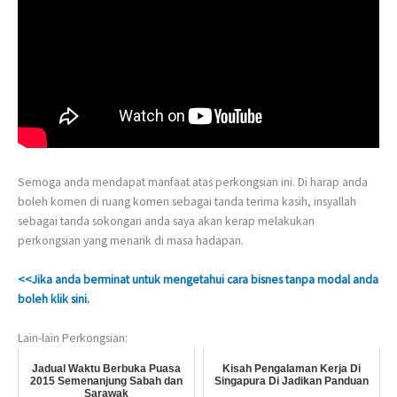
Semoga anda mendapat manfaat atas perkongsian ini. Di harap anda
boleh komen di ruang komen sebagai tanda terima kasih, insyallah
sebagai tanda sokongan anda saya akan kerap melakukan
perkongsian yang menarik di masa hadapan.
<<Jika anda berminat untuk mengetahui cara bisnes tanpa modal anda
boleh klik sini.
Lain-lain Perkongsian:
Jadual Waktu Berbuka Puasa
Kisah Pengalaman Kerja Di
2015 Semenanjung Sabah dan
Singapura Di Jadikan Panduan
Sarawak