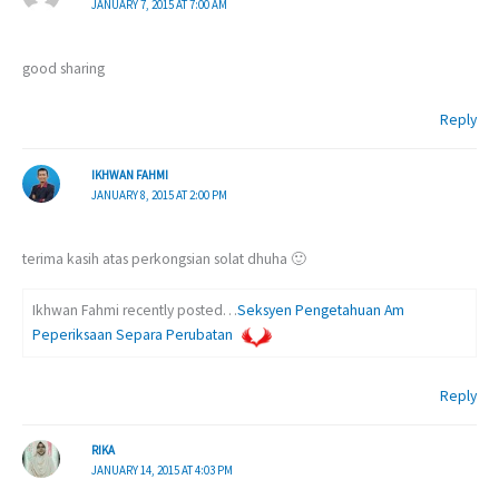
JANUARY 7, 2015 AT 7:00 AM
good sharing
Reply
IKHWAN FAHMI
JANUARY 8, 2015 AT 2:00 PM
terima kasih atas perkongsian solat dhuha 🙂
Ikhwan Fahmi recently posted…
Seksyen Pengetahuan Am
Peperiksaan Separa Perubatan
Reply
RIKA
JANUARY 14, 2015 AT 4:03 PM