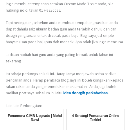
ingin membuat tempahan cetakan Custom Made T-shirt anda, sila
hubungi no di talian 017-9230092.
Tapi peringatan, sebelum anda membuat tempahan, pastikan anda
dapat dahulu saiz ukuran badan guru anda terlebih dahulu dan cari
design yang sesuai untuk di cetak pada baju. Bagi saya just simple
hanya tulisan pada baju pun dah menarik. Apa salah jika ingin mencuba.
Jadikan hadiah hari guru anda yang paling terbaik untuk tahun ini
sekarang !
Itu sahaja perkongsian kali ini. Harap ianya menjawab serba sedikit
pencarian anda. Harap pembaca blog saya ini boleh kongsikan kepada
rakan-rakan anda yang memerlukan maklumat ini. Anda juga boleh
melihat post saya sebelum ini iaitu
idea doorgift perkahwinan.
Lain-lain Perkongsian:
Fenomena CIMB Upgrade | Mohd
4 Strategi Pemasaran Online
Rawi
Terkini