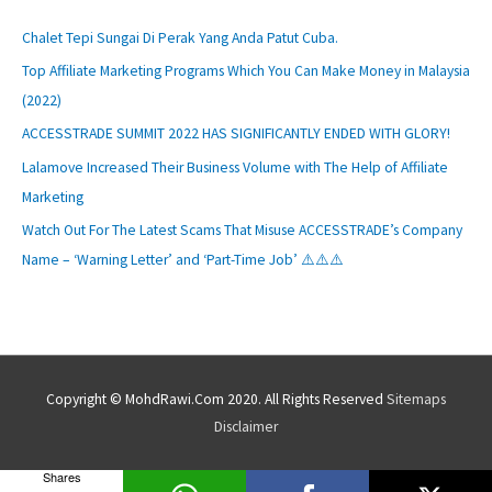
Chalet Tepi Sungai Di Perak Yang Anda Patut Cuba.
Top Affiliate Marketing Programs Which You Can Make Money in Malaysia
(2022)
ACCESSTRADE SUMMIT 2022 HAS SIGNIFICANTLY ENDED WITH GLORY!
Lalamove Increased Their Business Volume with The Help of Affiliate
Marketing
Watch Out For The Latest Scams That Misuse ACCESSTRADE’s Company
Name – ‘Warning Letter’ and ‘Part-Time Job’ ⚠️⚠️⚠️
Copyright © MohdRawi.Com 2020. All Rights Reserved
Sitemaps
Disclaimer
Shares