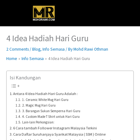
Skip
Main
to
content
Menu
4 Idea Hadiah Hari Guru
2 Comments
/
Blog
,
Info Semasa
/ By
Mohd Rawi Othman
Home
Info Semasa
4 Idea Hadiah Hari Guru
Isi Kandungan
Antara 4 Idea Hadiah Hari Guru Adalah :
1. Ceramic White Mug Hari Guru
2. Magic Mug Hari Guru
3. Barangan Sukan Semperna Hari Guru
4. Custom Made T Shirt untuk Hari Guru
Lain-lain Perkongsian:
6 Cara tambah Follower Instagram Malaysia Terkini
Cara Daftar Suruhanjaya Syarikat Malaysia ( SSM ) Online