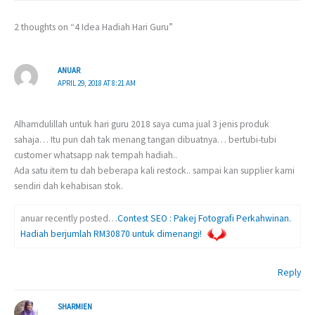
2 thoughts on “4 Idea Hadiah Hari Guru”
ANUAR
APRIL 29, 2018 AT 8:21 AM
Alhamdulillah untuk hari guru 2018 saya cuma jual 3 jenis produk
sahaja… Itu pun dah tak menang tangan dibuatnya… bertubi-tubi
customer whatsapp nak tempah hadiah..
Ada satu item tu dah beberapa kali restock.. sampai kan supplier kami
sendiri dah kehabisan stok.
anuar recently posted…
Contest SEO : Pakej Fotografi Perkahwinan.
Hadiah berjumlah RM30870 untuk dimenangi!
Reply
SHARMIEN