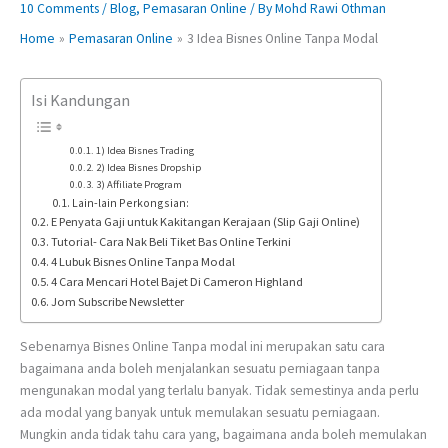
10 Comments
/
Blog
,
Pemasaran Online
/ By
Mohd Rawi Othman
Home
Pemasaran Online
3 Idea Bisnes Online Tanpa Modal
Isi Kandungan
1) Idea Bisnes Trading
2) Idea Bisnes Dropship
3) Affiliate Program
Lain-lain Perkongsian:
E Penyata Gaji untuk Kakitangan Kerajaan (Slip Gaji Online)
Tutorial- Cara Nak Beli Tiket Bas Online Terkini
4 Lubuk Bisnes Online Tanpa Modal
4 Cara Mencari Hotel Bajet Di Cameron Highland
Jom Subscribe Newsletter
Sebenarnya Bisnes Online Tanpa modal ini merupakan satu cara
bagaimana anda boleh menjalankan sesuatu perniagaan tanpa
mengunakan modal yang terlalu banyak. Tidak semestinya anda perlu
ada modal yang banyak untuk memulakan sesuatu perniagaan.
Mungkin anda tidak tahu cara yang, bagaimana anda boleh memulakan