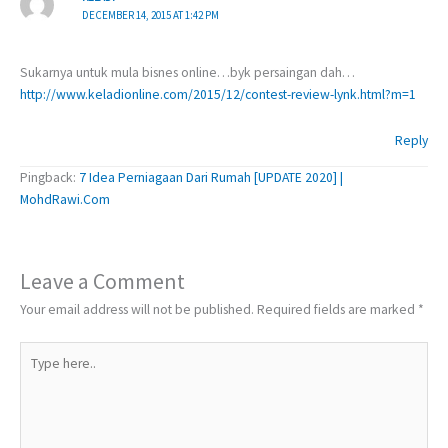
DECEMBER 14, 2015 AT 1:42 PM
Sukarnya untuk mula bisnes online…byk persaingan dah…
http://www.keladionline.com/2015/12/contest-review-lynk.html?m=1
Reply
Pingback:
7 Idea Perniagaan Dari Rumah [UPDATE 2020] |
MohdRawi.Com
Leave a Comment
Your email address will not be published.
Required fields are marked
*
Type
here..