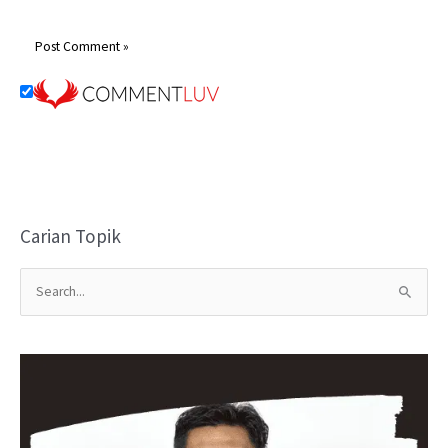
Carian Topik
S
e
a
r
c
h